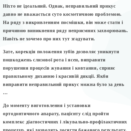
Ніхто не ідеальний. Однак, неправильний прикус
давно не вважається суто косметичною проблемою.
На ряду з викривленням посмішки, він може стати і
причиною виникнення ряду неприємних захворювань.
Навіть не хочемо про них тут згадувати.
Зате,
корекція положення зубів дозволяє уникнути
пошкоджень слизової рота і ясен, виправити
порушення процесів жування і ковтання, сприяє
правильному диханню і красивій дикції.
Якби
виправити неправильний прикус можна було за день
…
До моменту виготовлення і установки
ортодонтичного апарату, пацієнту слід пройти
комплекс діагностичних і лікувально-профілактичних
процедур, які дозволять досягти бажаного результату.