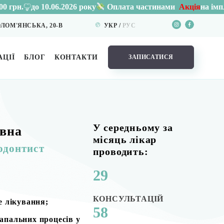
.2026 року
Акція
на імплантацію
Osstem
Оплата частинами
СОЛОМ'ЯНСЬКА, 20-В
УКР
РУC
ЦІЇ
БЛОГ
КОНТАКТИ
ЗАПИСАТИСЯ
У середньому за
ївна
місяць лікар
додонтист
проводить:
29
КОНСУЛЬТАЦІЙ
е лікування;
58
запальних процесів у