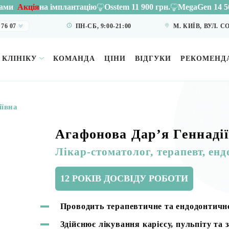
плантацію
Osstem 11 900 грн.
MegaGen 14 500 грн.
до 10.06
 76 07
ПН-СБ, 9:00-21:00
М. КИЇВ, ВУЛ. 
 КЛІНІКУ
КОМАНДА
ЦІНИ
ВІДГУКИ
РЕКОМЕНДА
іївна
Агафонова Дарʼя Геннаді
Лікар-стоматолог, терапевт, ен
12
РОКІВ ДОСВІДУ
РОБОТИ
Проводить терапевтичне та ендодонтичн
Здійснює лікування карієсу, пульпіту та 