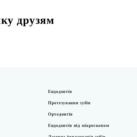
нку друзям
Ендодонтія
Протезування зубів
Ортодонтія
Ендодонтія під мікроскопом
Лазерна імплантація зубів