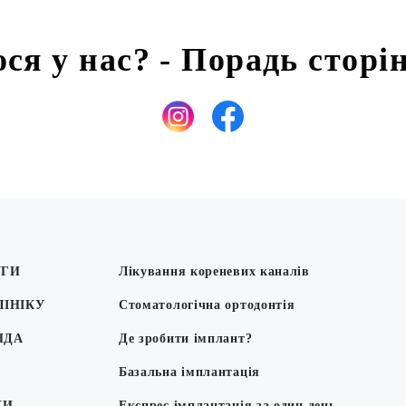
ся у нас? - Порадь сторі
УГИ
Лікування кореневих каналів
ЛІНІКУ
Стоматологічна ортодонтія
НДА
Де зробити імплант?
Базальна імплантація
КИ
Експрес імплантація за один день