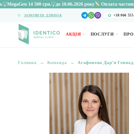
0 грн.
до 10.06.2026 року
Акція
на ім
Оплата частинами
+38 066 555
ЗАМОВИТИ ДЗВІНОК
АКЦІЯ
ПОСЛУГИ
ПРО
→
→
Головна
Команда
Агафонова Дарʼя Геннад