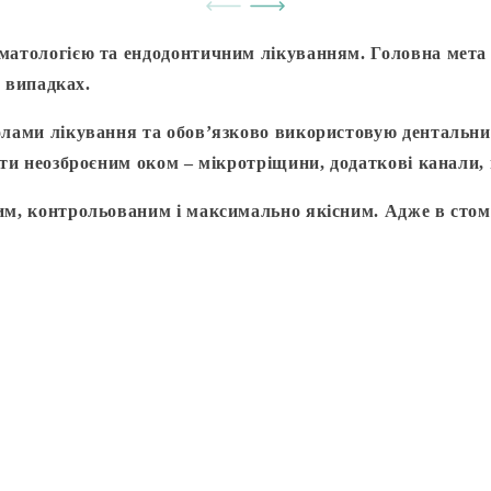
матологією та ендодонтичним лікуванням. Головна мета 
х випадках.
лами лікування та обов’язково використовую дентальний
ти неозброєним оком – мікротріщини, додаткові канали, н
м, контрольованим і максимально якісним. Адже в стома