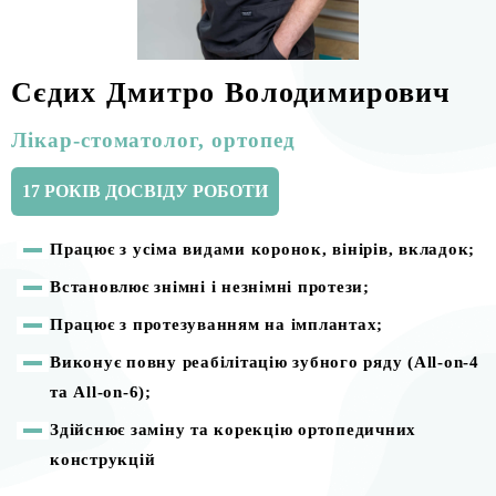
Сєдих Дмитро Володимирович
Лікар-стоматолог, ортопед
17
РОКІВ ДОСВІДУ
РОБОТИ
Працює з усіма видами коронок, вінірів, вкладок;
Встановлює знімні і незнімні протези;
Працює з протезуванням на імплантах;
Виконує повну реабілітацію зубного ряду (All-on-4
та All-on-6);
Здійснює заміну та корекцію ортопедичних
конструкцій