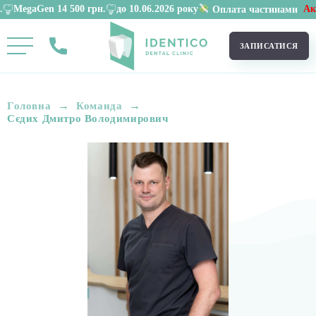
 грн.
до 10.06.2026 року
Акція
на імплантаці
Оплата частинами
ЗАПИСАТИСЯ
→
→
Головна
Команда
Сєдих Дмитро Володимирович