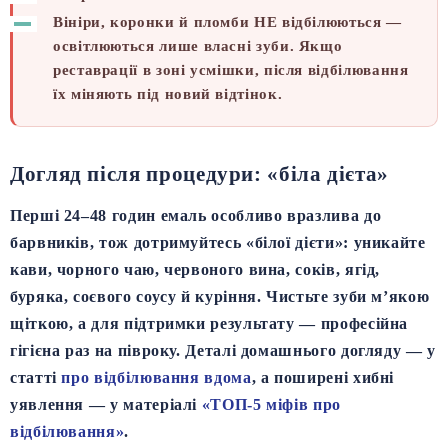
Вініри, коронки й пломби НЕ відбілюються
—
освітлюються лише власні зуби. Якщо
реставрації в зоні усмішки, після відбілювання
їх міняють під новий відтінок.
Догляд після процедури: «біла дієта»
Перші
24–48 годин
емаль особливо вразлива до
барвників, тож дотримуйтесь «білої дієти»: уникайте
кави, чорного чаю, червоного вина, соків, ягід,
буряка, соєвого соусу й куріння. Чистьте зуби м’якою
щіткою, а для підтримки результату — професійна
гігієна раз на півроку. Деталі домашнього догляду — у
статті
про відбілювання вдома
, а поширені хибні
уявлення — у матеріалі
«ТОП-5 міфів про
відбілювання»
.