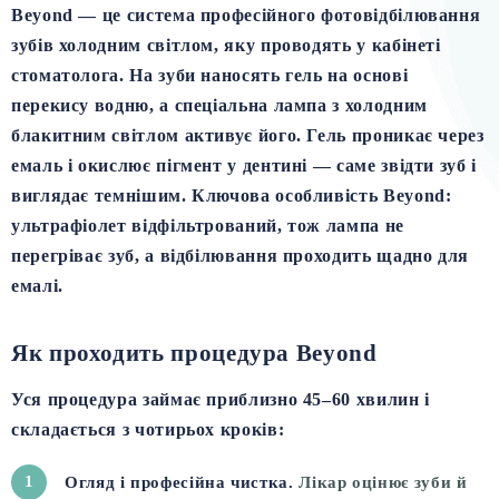
Beyond — це система професійного фотовідбілювання
зубів холодним світлом, яку проводять у кабінеті
стоматолога.
На зуби наносять гель на основі
перекису водню, а спеціальна лампа з холодним
блакитним світлом активує його. Гель проникає через
емаль і окислює пігмент у дентині — саме звідти зуб і
виглядає темнішим. Ключова особливість Beyond:
ультрафіолет відфільтрований
, тож лампа не
перегріває зуб, а відбілювання проходить щадно для
емалі.
Як проходить процедура Beyond
Уся процедура займає приблизно 45–60 хвилин і
складається з чотирьох кроків:
1
Огляд і професійна чистка.
Лікар оцінює зуби й