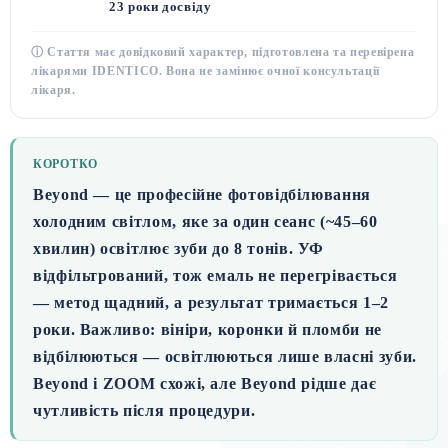
23 роки досвіду
ⓘ Стаття має довідковий характер, підготовлена та перевірена
лікарями IDENTICO. Вона не замінює очної консультації
лікаря.
КОРОТКО
Beyond — це
професійне фотовідбілювання
холодним світлом
, яке за один сеанс (~45–60
хвилин) освітлює зуби
до 8 тонів
. УФ
відфільтрований, тож емаль не перегрівається
— метод
щадний
, а результат тримається
1–2
роки
. Важливо:
вініри, коронки й пломби не
відбілюються
— освітлюються лише власні зуби.
Beyond і ZOOM схожі, але Beyond рідше дає
чутливість після процедури.