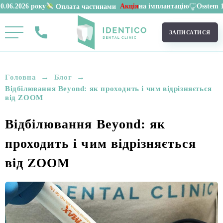
ку
Акція
на імплантацію
Osstem 11 900 грн.
Оплата частинами
ЗАПИСАТИСЯ
→
→
Головна
Блог
Відбілювання Beyond: як проходить і чим відрізняється
від ZOOM
Відбілювання Beyond: як
проходить і чим відрізняється
від ZOOM