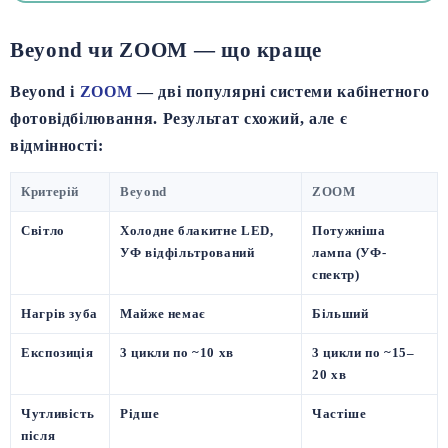
Beyond чи ZOOM — що краще
Beyond і
ZOOM
— дві популярні системи кабінетного
фотовідбілювання. Результат схожий, але є
відмінності:
Критерій
Beyond
ZOOM
Світло
Холодне блакитне LED,
Потужніша
УФ відфільтрований
лампа (УФ-
спектр)
Нагрів зуба
Майже немає
Більший
Експозиція
3 цикли по ~10 хв
3 цикли по ~15–
20 хв
Чутливість
Рідше
Частіше
після