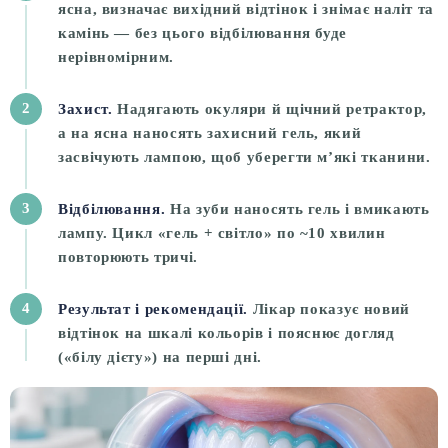
ясна, визначає вихідний відтінок і знімає наліт та
камінь — без цього відбілювання буде
нерівномірним.
2
Захист.
Надягають окуляри й щічний ретрактор,
а на ясна наносять захисний гель, який
засвічують лампою, щоб уберегти м’які тканини.
3
Відбілювання.
На зуби наносять гель і вмикають
лампу. Цикл «гель + світло» по ~10 хвилин
повторюють тричі.
4
Результат і рекомендації.
Лікар показує новий
відтінок на шкалі кольорів і пояснює догляд
(«білу дієту») на перші дні.