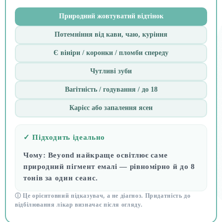
Природний жовтуватий відтінок
Потемніння від кави, чаю, куріння
Є вініри / коронки / пломби спереду
Чутливі зуби
Вагітність / годування / до 18
Карієс або запалення ясен
✓ Підходить ідеально
Чому:
Beyond найкраще освітлює саме
природний пігмент емалі — рівномірно й до 8
тонів за один сеанс.
ⓘ Це орієнтовний підказувач, а не діагноз. Придатність до
відбілювання лікар визначає після огляду.