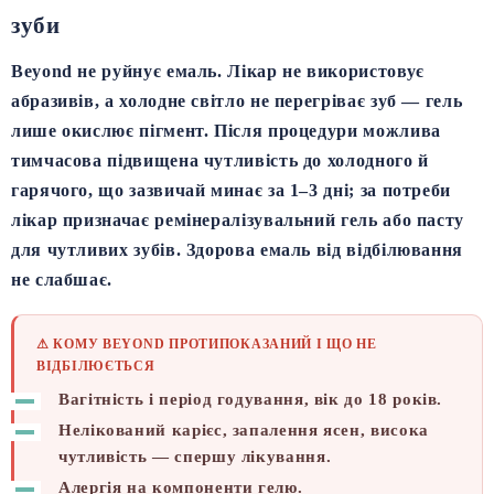
зуби
Beyond не руйнує емаль.
Лікар не використовує
абразивів, а холодне світло не перегріває зуб — гель
лише окислює пігмент. Після процедури можлива
тимчасова підвищена чутливість
до холодного й
гарячого, що зазвичай минає за 1–3 дні; за потреби
лікар призначає ремінералізувальний гель або пасту
для чутливих зубів. Здорова емаль від відбілювання
не слабшає.
⚠ КОМУ BEYOND ПРОТИПОКАЗАНИЙ І ЩО НЕ
ВІДБІЛЮЄТЬСЯ
Вагітність і період годування
, вік
до 18 років
.
Нелікований карієс, запалення ясен
, висока
чутливість — спершу лікування.
Алергія на компоненти гелю.