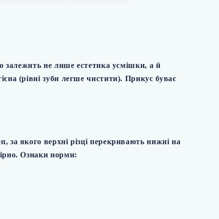
го залежить не лише естетика усмішки, а й
єна (рівні зуби легше чистити). Прикус буває
п, за якого верхні різці перекривають нижні на
мірно. Ознаки норми: