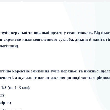
 зуби верхньої та нижньої щелеп у стані спокою. Від ньо
 скронево-нижньощелепного суглоба, дикція й навіть гігі
логічний)
.
огічно коректне змикання зубів верхньої та нижньої щеле
пченості, а жувальне навантаження розподіляється рівно
а
1/3
(на 1–3 мм);
ті;
мірно;