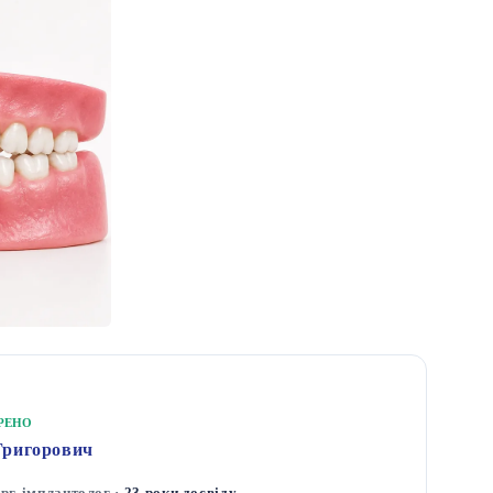
ІРЕНО
Григорович
ург-імплантолог ·
23 роки досвіду