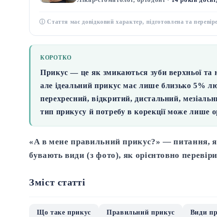
ⓘ Стаття має довідковий характер, підготовлена та перевір
КОРОТКО
Прикус
— це як змикаються зуби верхньої та 
але
ідеальний прикус має лише близько 5% л
перехресний, відкритий, дистальний, мезіальни
тип прикусу й потребу в корекції може лише о
«А в мене правильний прикус?» — питання, я
бувають види (з фото), як орієнтовно перевір
Зміст статті
Що таке прикус
Правильний прикус
Види п