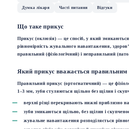
Думка лікаря
Часті питання
Відгуки
Що таке прикус
Прикус (оклюзія) — це спосіб, у який змикаються
рівномірність жувального навантаження, здоров’я
правильний (фізіологічний)
і
неправильний (пато
Який прикус вважається правильним
Правильний прикус (ортогнатичний)
— це фізіол
1–3 мм, зуби стуляються щільно без щілин і ску
верхні різці перекривають нижні приблизно н
зуби змикаються щільно, без щілин і скупченос
жувальне навантаження розподіляється рівно