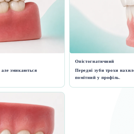
Опістогнатичний
, але змикаються
Передні зуби трохи нахиле
помітний у профіль.