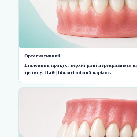
Ортогнатичний
Еталонний прикус: верхні різці перекривають н
третину. Найфізіологічніший варіант.