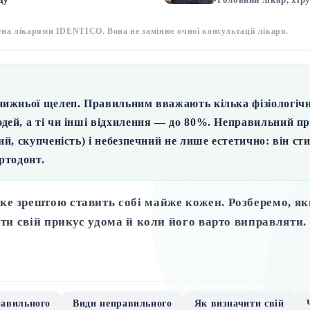
ена лікарями IDENTICO. Вона не замінює очної консультації лікаря.
нижньої щелеп. Правильним вважають кілька фізіологіч
юдей
, а ті чи інші відхилення — до 80%. Неправильний пр
й, скупченість) і небезпечний не лише естетично: він ст
ртодонт.
ке зрештою ставить собі майже кожен. Розберемо, як
ити свій прикус удома й коли його варто виправляти.
равильного
Види неправильного
Як визначити свій