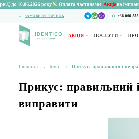
6 року
Акція
на імплантацію
Osstem 11
Оплата частинами
+38 066 555
ЗАМОВИТИ ДЗВІНОК
АКЦІЯ
ПОСЛУГИ
ПРО
→
→
Головна
Блог
Прикус: правильний і непра
Прикус: правильний 
виправити