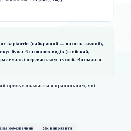
них варіантів (найкращий — ортогнатичний),
икус буває 6 основних видів (глибокий,
ирає емаль і перевантажує суглоб. Визначити
ий прикус вважається правильним, які
Чим небезпечний
Як виправити