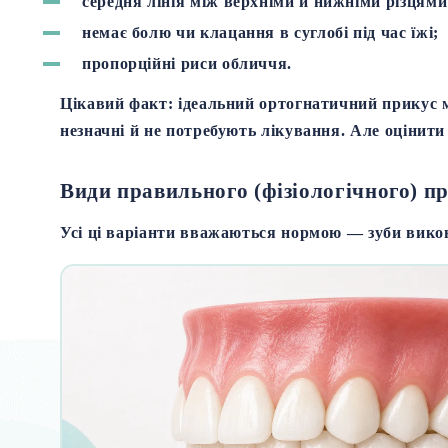
середня лінія між верхніми й нижніми різцями 
немає болю чи клацання в суглобі під час їжі;
пропорційні риси обличчя.
Цікавий факт:
ідеальний ортогнатичний прикус 
незначні й не потребують лікування. Але оцінити
Види правильного (фізіологічного) п
Усі ці варіанти вважаються нормою — зуби вико