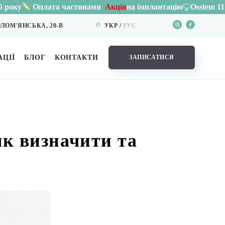
Акція
на імплантацію
Osstem 11 900 грн.
MegaGe
частинами
СОЛОМ'ЯНСЬКА, 20-В
УКР
РУC
ЦІЇ
БЛОГ
КОНТАКТИ
ЗАПИСАТИСЯ
як визначити та