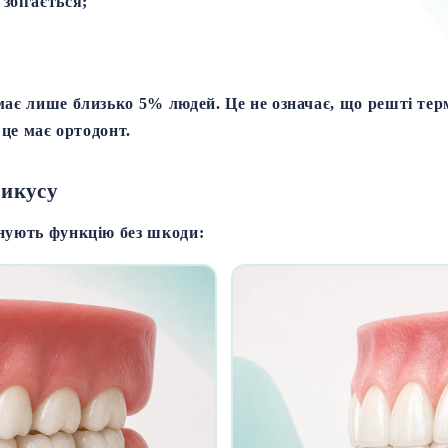
збігається;
має лише близько 5% людей
. Це не означає, що решті те
 це має ортодонт.
рикусу
нують функцію без шкоди: