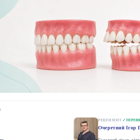
6
РЕЦЕНЗЕНТ
✓ ПЕРЕВ
Очеретний Ігор 
ду
Головний лікар, хір