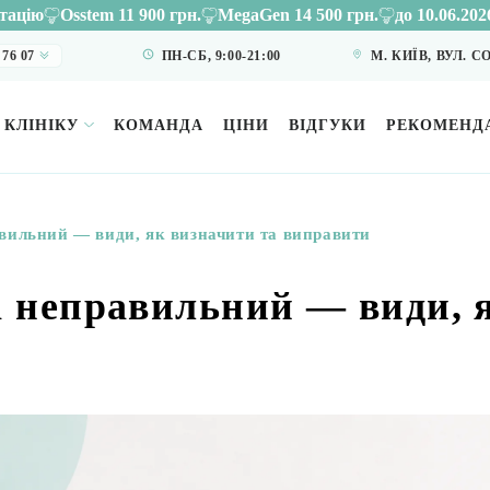
 900 грн.
MegaGen 14 500 грн.
до 10.06.2026 року
Оплата 
 76 07
ПН-СБ, 9:00-21:00
М. КИЇВ, ВУЛ. 
 КЛІНІКУ
КОМАНДА
ЦІНИ
ВІДГУКИ
РЕКОМЕНДА
вильний — види, як визначити та виправити
і неправильний — види, 