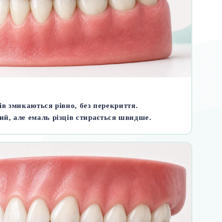
ців змикаються рівно, без перекриття.
й, але емаль різців стирається швидше.