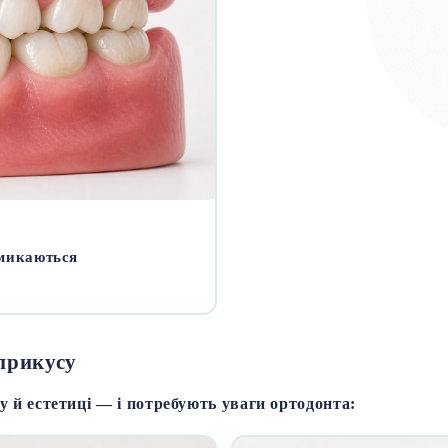
змикаються
прикусу
бу й естетиці — і потребують уваги ортодонта: