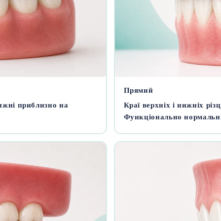
Прямий
ижні приблизно на
Краї верхніх і нижніх різ
Функціонально нормальни