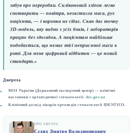
забув про переробки. Силіконовий зліпок легко
спотворити — повітря, незастигла маса, рух
пацієнта, — і коронка не сідає. Скан дає точну
3D-модель, яку видно з усіх боків, і лабораторія
працює без здогадок. А пацієнтам найбільше
подобається, що немає тієї неприємної маси в
роті. Для мене цифровий відбиток — це новий
стандарт.»
Джерела
МОЗ України (Державний експертний центр) — клінічні
настанови з ортопедичної стоматології.
dec.gov.ua
Клінічний досвід лікарів-ортопедів стоматології IDENTICO.
ПРО АВТОРА
Сєдих Дмитро Володимирович