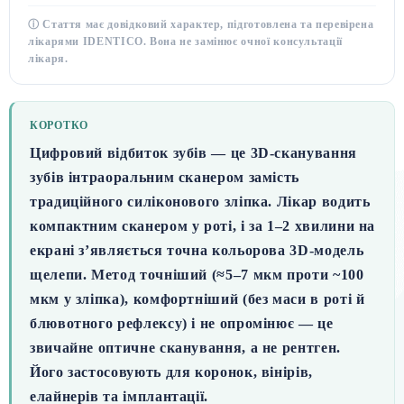
ⓘ Стаття має довідковий характер, підготовлена та перевірена
лікарями IDENTICO. Вона не замінює очної консультації
лікаря.
КОРОТКО
Цифровий відбиток зубів — це 3D-сканування
зубів інтраоральним сканером замість
традиційного силіконового зліпка.
Лікар водить
компактним сканером у роті, і за
1–2 хвилини
на
екрані з’являється точна кольорова 3D-модель
щелепи. Метод
точніший
(≈5–7 мкм проти ~100
мкм у зліпка),
комфортніший
(без маси в роті й
блювотного рефлексу) і
не опромінює
— це
звичайне оптичне сканування, а не рентген.
Його застосовують для коронок, вінірів,
елайнерів та імплантації.