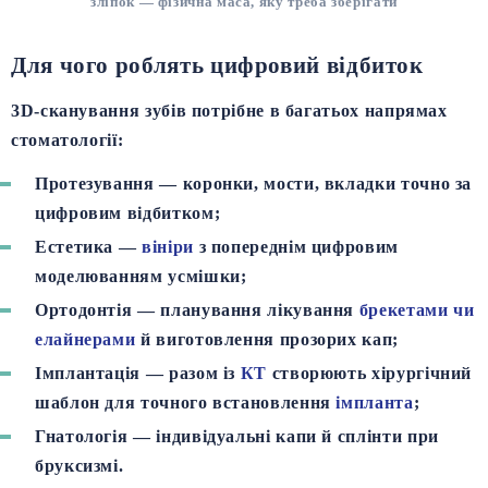
зліпок — фізична маса, яку треба зберігати
Для чого роблять цифровий відбиток
3D-сканування зубів потрібне в багатьох напрямах
стоматології:
Протезування
— коронки, мости, вкладки точно за
цифровим відбитком;
Естетика
—
вініри
з попереднім цифровим
моделюванням усмішки;
Ортодонтія
— планування лікування
брекетами чи
елайнерами
й виготовлення прозорих кап;
Імплантація
— разом із
КТ
створюють хірургічний
шаблон для точного встановлення
імпланта
;
Гнатологія
— індивідуальні капи й сплінти при
бруксизмі.