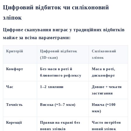
Цифровий відбиток чи силіконовий
зліпок
Цифрове сканування виграє у традиційних відбитків
майже за всіма параметрами:
Критерій
Цифровий відбиток
Силіконовий
(3D-скан)
зліпок
Комфорт
Без маси в роті й
Маса в роті,
блювотного рефлексу
дискомфорт
Час
1–2 хвилини
Довше + чекати
застигання
Точність
Висока (≈5–7 мкм)
Нижча (≈100
мкм)
Корекції
Правки на екрані без
Часто потрібен
нових зліпків
новий зліпок