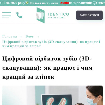
 року
Акція
на імплантацію
Osstem 11 900 грн
Оплата частинами
ЗАПИСАТИСЯ
→
→
Головна
Блог
Цифровий відбиток зубів (3D-сканування): як працює і
чим кращий за зліпок
Цифровий відбиток зубів (3D-
сканування): як працює і чим
кращий за зліпок