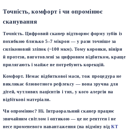
Точність, комфорт і чи опромінює
сканування
Точність.
Цифровий сканер відтворює форму зубів із
похибкою близько
5–7 мікрон
— у рази точніше за
силіконовий зліпок (~100 мкм). Тому коронки, вініри
й протези, виготовлені за цифровим відбитком, краще
прилягають і майже не потребують корекцій.
Комфорт.
Немає відбиткової маси, тож процедура не
викликає блювотного рефлексу — вона зручна для
дітей, чутливих пацієнтів і тих, у кого алергія на
відбіткові матеріали.
Чи опромінює?
Ні. Інтраоральний сканер працює
звичайним світлом і оптикою — це
не рентген
і не
несе променевого навантаження (на відміну від
КТ