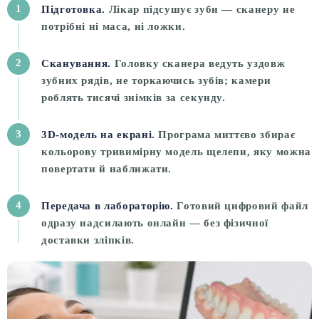
1
Підготовка.
Лікар підсушує зуби — сканеру не
потрібні ні маса, ні ложки.
2
Сканування.
Головку сканера ведуть уздовж
зубних рядів, не торкаючись зубів; камери
роблять тисячі знімків за секунду.
3
3D-модель на екрані.
Програма миттєво збирає
кольорову тривимірну модель щелепи, яку можна
повертати й наближати.
4
Передача в лабораторію.
Готовий цифровий файл
одразу надсилають онлайн — без фізичної
доставки зліпків.