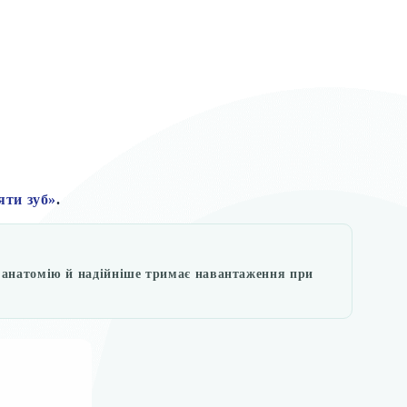
яти зуб»
.
ює анатомію й надійніше тримає навантаження при