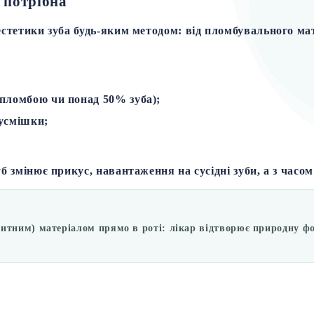
а потрібна
естетики зуба будь-яким методом: від пломбувального ма
 пломбою чи понад 50% зуба);
 усмішки;
б змінює прикус, навантаження на сусідні зуби, а з часом
ним) матеріалом прямо в роті: лікар відтворює природну форм