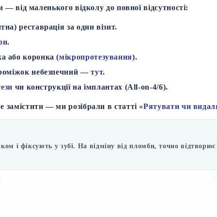
м — від маленького відколу до повної відсутності:
на) реставрація за один візит.
ри
.
а або коронка (
мікропротезування
).
проміжок небезпечний —
тут
.
тези
чи конструкції на імплантах (All-on-4/6).
е замістити — ми розібрали в статті
«Рятувати чи видал
пком і фіксують у зубі. На відміну від пломби, точно відтвор