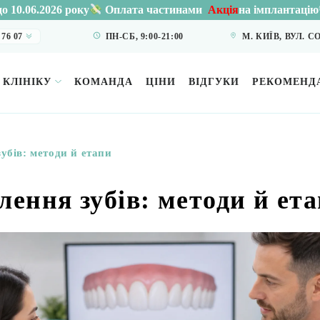
026 року
Акція
на імплантацію
Osstem 
Оплата частинами
 76 07
ПН-СБ, 9:00-21:00
М. КИЇВ, ВУЛ. 
 КЛІНІКУ
КОМАНДА
ЦІНИ
ВІДГУКИ
РЕКОМЕНДА
зубів: методи й етапи
лення зубів: методи й ет