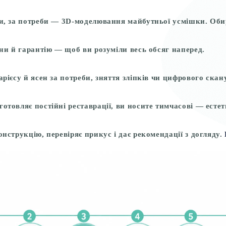
и, за потреби — 3D-моделювання майбутньої усмішки. Обир
іни й гарантію — щоб ви розуміли весь обсяг наперед.
арієсу й ясен за потреби, зняття зліпків чи цифрового ска
отовляє постійні реставрації, ви носите тимчасові — есте
нструкцію, перевіряє прикус і дає рекомендації з догляду.