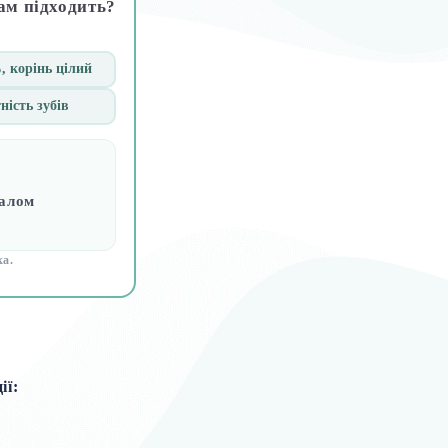
ам підходить?
 корінь цілий
ність зубів
іалом
ка.
ії: