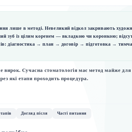
ння лише в методі.
Невеликий відкол
закривають художнь
ний
зуб із цілим коренем — вкладкою чи коронкою;
відсу
пів
: діагностика → план → договір → підготовка → тимча
е вирок. Сучасна стоматологія має метод майже для 
ерез які етапи проходить процедура.
етапів
Догляд після
Часті питання