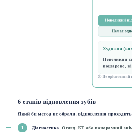
Невеликий від
Немає одно
Художня (ко
Невеликий с
пошарово, ві
ⓘ Це орієнтовний п
6 етапів відновлення зубів
Який би метод не обрали, відновлення проходить 
1
Діагностика.
Огляд, КТ або панорамний знімо