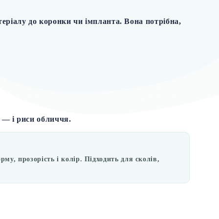
теріалу до коронки чи імпланта.
Вона потрібна,
 — і риси обличчя.
у, прозорість і колір. Підходить для сколів,