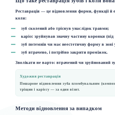
Що таке реставрація зубів і коли вон
Реставрація — це відновлення форми, функції й 
коли:
зуб
сколений
або тріснув унаслідок травми;
карієс зруйнував значну частину коронки (під
зуб
потемнів
чи має неестетичну форму в зоні
зуб
втрачено
, і потрібно закрити проміжок.
Зволікати не варто: втрачений чи зруйнований зу
Художня реставрація
Пошарове відновлення зуба пломбувальним (композит
тріщин і карієсу — за один візит.
Методи відновлення за випадком