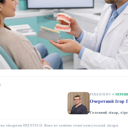
6
РЕЦЕНЗЕНТ
✓ ПЕРЕВ
Очеретний Ігор 
Головний лікар, хір
ена лікарями IDENTICO. Вона не замінює очної консультації лікаря.