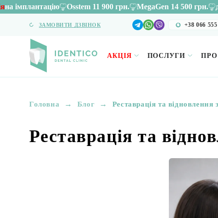
антацію
Osstem 11 900 грн.
MegaGen 14 500 грн.
до 10.06.2
+38 066 555
ЗАМОВИТИ ДЗВІНОК
АКЦІЯ
ПОСЛУГИ
ПРО
→
→
Головна
Блог
Реставрація та відновлення 
Реставрація та віднов