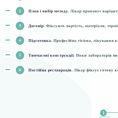
2
План і вибір методу.
Лікар пропонує варіант
3
Договір.
Фіксують вартість, матеріали, терм
4
Підготовка.
Професійна гігієна, лікування к
5
Тимчасові конструкції.
Поки лабораторія виг
6
Постійна реставрація.
Лікар фіксує готову ко