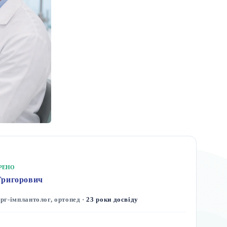
ІРЕНО
Григорович
ург-імплантолог, ортопед ·
23 роки досвіду