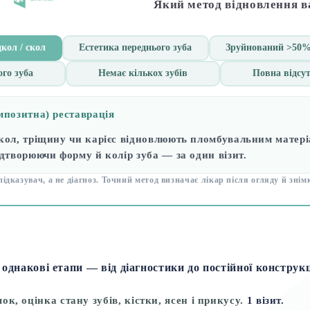
Який метод відновлення в
кол / скол
Естетика переднього зуба
Зруйнований >50%,
го зуба
Немає кількох зубів
Повна відсут
мпозитна) реставрація
кол, тріщину чи карієс відновлюють пломбувальним матер
дтворюючи форму й колір зуба — за один візит.
ідказувач, а не діагноз. Точний метод визначає лікар після огляду й знім
однакові етапи — від діагностики до постійної конструкц
к, оцінка стану зубів, кістки, ясен і прикусу.
1 візит.