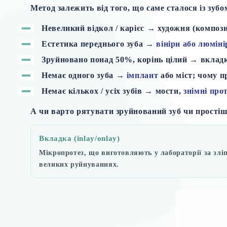
Метод залежить від того, що саме сталося із зубо
Невеликий відкол / карієс
→ художня (композит
Естетика переднього зуба
→
вініри або люміні
Зруйновано понад 50%, корінь цілий
→ вкладк
Немає одного зуба
→
імплант
або міст; чому 
Немає кількох / усіх зубів
→ мости,
знімні про
А чи варто рятувати зруйнований зуб чи простіш
Вкладка (inlay/onlay)
Мікропротез, що виготовляють у лабораторії за злі
великих руйнуваннях.