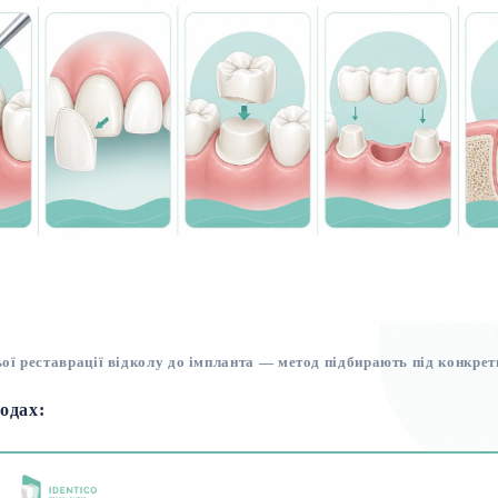
ої реставрації відколу до імпланта — метод підбирають під конкре
одах: